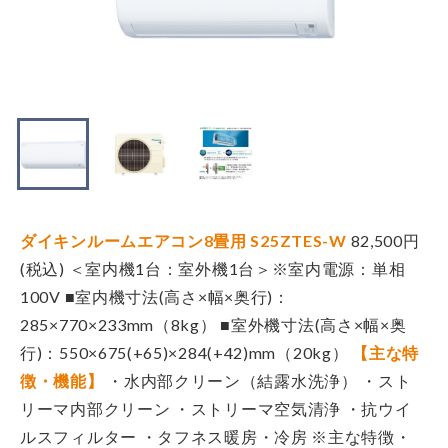
ダイキンルームエアコン8畳用 S25ZTES-W
82,500円
(税込)
＜室内機1台：室外機1台＞※室内電源：単相
100V
■室内機寸法(高さ×幅×奥行)：
285×770×233mm（8kg）
■室外機寸法(高さ×幅×奥
行)：550×675(+65)×284(+42)mm（20kg）
【主な特
徴・機能】
・水内部クリーン（結露水洗浄）
・スト
リーマ内部クリーン
・ストリーマ空気清浄
・抗ウイ
ルスフィルター
・タフネス暖房・冷房
※主な特徴・